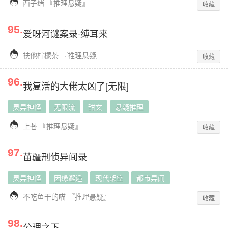

西子绪
『
推理悬疑
』
收藏
95
.
爱呀河谜案录·缚耳来

扶他柠檬茶
『
推理悬疑
』
收藏
96
.
我复活的大佬太凶了[无限]
灵异神怪
无限流
甜文
悬疑推理

上苍
『
推理悬疑
』
收藏
97
.
苗疆刑侦异闻录
灵异神怪
因缘邂逅
现代架空
都市异闻

不吃鱼干的喵
『
推理悬疑
』
收藏
98
.
公理之下