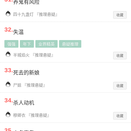
养鬼有风险

四十九盏灯
『
推理悬疑
』
收藏
32
.
失温
强强
年下
业界精英
悬疑推理

半城焰火
『
推理悬疑
』
收藏
33
.
死去的新娘

尸姐
『
推理悬疑
』
收藏
34
.
杀人动机

穆卿衣
『
推理悬疑
』
收藏
35
.