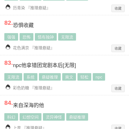

历青染
『
推理悬疑
』
收藏
82
.
恐惧收藏
强强
恐怖
情有独钟
无限流

花色满京
『
推理悬疑
』
收藏
83
.
npc他拿错团宠剧本后[无限]
无限流
系统
悬疑推理
爽文
轻松
npc

彩色奶糖
『
推理悬疑
』
收藏
84
.
来自深海的他
科幻
幻想空间
灵异神怪
悬疑推理

上苍
『
推理悬疑
』
收藏