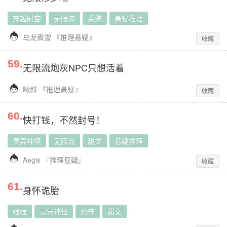
穿越时空
无限流
系统
悬疑推理

乌龙煮雪
『
推理悬疑
』
收藏
59
.
无限流炮灰NPC只想活着

啾斜
『
推理悬疑
』
收藏
60
.
快打钱，不然封号！
灵异神怪
无限流
甜文
悬疑推理

Aegis
『
推理悬疑
』
收藏
61
.
身怀诡胎
强强
灵异神怪
恐怖
甜文