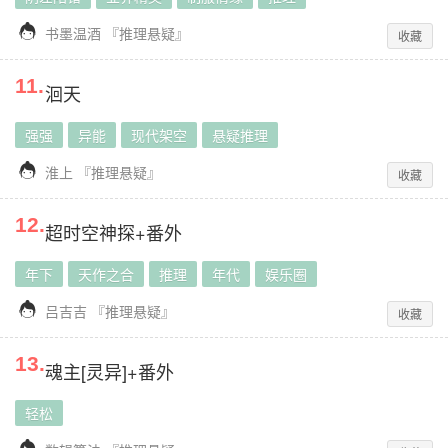

书墨温酒
『
推理悬疑
』
收藏
11
.
洄天
强强
异能
现代架空
悬疑推理

淮上
『
推理悬疑
』
收藏
12
.
超时空神探+番外
年下
天作之合
推理
年代
娱乐圈

吕吉吉
『
推理悬疑
』
收藏
13
.
魂主[灵异]+番外
轻松