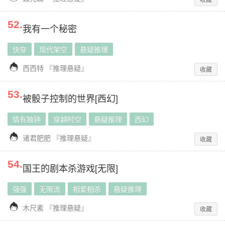
52
.
我有一个秘密
快穿
现代架空
悬疑推理

西西特
『
推理悬疑
』
收藏
53
.
被骰子控制的世界[西幻]
情有独钟
穿越时空
悬疑推理
西幻

诸君肥肥
『
推理悬疑
』
收藏
54
.
国王的剧本杀游戏[无限]
强强
无限流
相爱相杀
悬疑推理

木尺素
『
推理悬疑
』
收藏