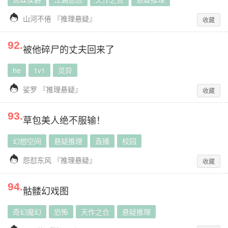

山河不倦
『
推理悬疑
』
收藏
92
.
被他碎尸的丈夫回来了
he
1v1
灵异

娑罗
『
推理悬疑
』
收藏
93
.
草包美人绝不服输！
幻想空间
悬疑推理
直播
校园

怨怼东风
『
推理悬疑
』
收藏
94
.
骷髅幻戏图
奇幻魔幻
恐怖
天作之合
悬疑推理