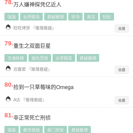
78
.
万人嫌神探凭亿近人
强强
业界精英
悬疑推理
穿书
爽文
轻松

旺旺烤饼
『
推理悬疑
』
收藏
79
.
重生之双面巨星
灵魂转换
报仇雪恨
业界精英
悬疑推理

豆瓣君
『
推理悬疑
』
收藏
80
.
捡到一只草莓味的Omega

A达
『
推理悬疑
』
收藏
81
.
非正常死亡刑侦
强强
都市情缘
豪门世家
悬疑推理