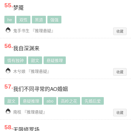
55
.
梦魇
he
双性
黑道
强强

鬼手书生
『
推理悬疑
』
收藏
56
.
我自深渊来
情有独钟
甜文
悬疑推理

木兮娘
『
推理悬疑
』
收藏
57
.
我们不同寻常的AO婚姻
甜文
悬疑推理
abo
高岭之花
先婚后爱

南枝
『
推理悬疑
』
收藏
58
.
无限修罗场