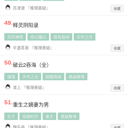

苏津渡
『
推理悬疑
』
收藏
49
.
释灵阴阳录
灵异神怪
奇幻魔幻
情有独钟
天作之合

半盏茗香
『
推理悬疑
』
收藏
50
.
破云2吞海（全）
强强
天作之合
制服情缘
悬疑推理

淮上
『
推理悬疑
』
收藏
51
.
重生之嫡妻为男
生子
穿越时空
重生
悬疑推理

魏先森
『
推理悬疑
』
收藏