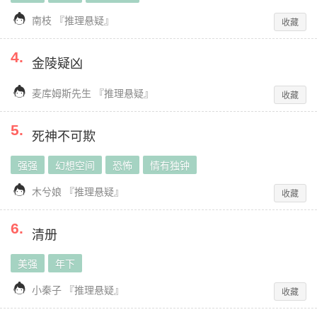

南枝
『
推理悬疑
』
收藏
4
.
金陵疑凶

麦库姆斯先生
『
推理悬疑
』
收藏
5
.
死神不可欺
强强
幻想空间
恐怖
情有独钟

木兮娘
『
推理悬疑
』
收藏
6
.
清册
美强
年下

小秦子
『
推理悬疑
』
收藏