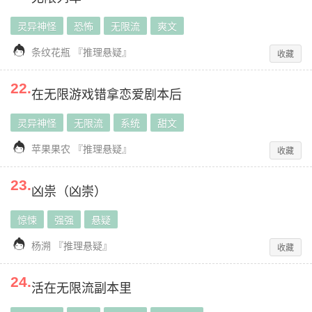
灵异神怪
恐怖
无限流
爽文

条纹花瓶
『
推理悬疑
』
收藏
22
.
在无限游戏错拿恋爱剧本后
灵异神怪
无限流
系统
甜文

苹果果农
『
推理悬疑
』
收藏
23
.
凶祟（凶崇）
惊悚
强强
悬疑

杨溯
『
推理悬疑
』
收藏
24
.
活在无限流副本里