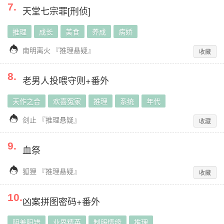
7
.
天堂七宗罪[刑侦]
推理
成长
美食
养成
病娇

南明离火
『
推理悬疑
』
收藏
8
.
老男人投喂守则+番外
天作之合
欢喜冤家
推理
系统
年代

剑止
『
推理悬疑
』
收藏
9
.
血祭

狐狸
『
推理悬疑
』
收藏
10
.
凶案拼图密码+番外
阴差阳错
业界精英
制服情缘
推理