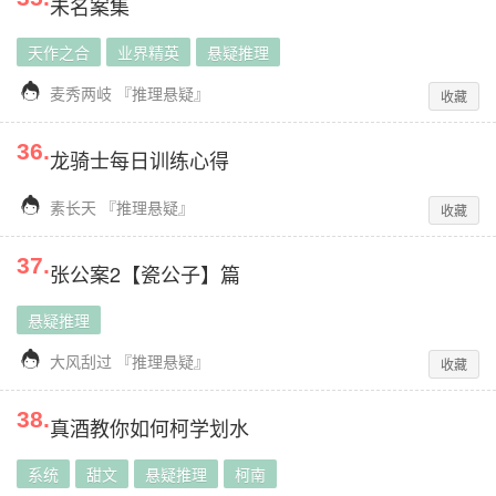
未名案集
天作之合
业界精英
悬疑推理

麦秀两岐
『
推理悬疑
』
收藏
36
.
龙骑士每日训练心得

素长天
『
推理悬疑
』
收藏
37
.
张公案2【瓷公子】篇
悬疑推理

大风刮过
『
推理悬疑
』
收藏
38
.
真酒教你如何柯学划水
系统
甜文
悬疑推理
柯南