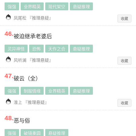
强强
业界精英
现代架空
悬疑推理

凤尾松
『
推理悬疑
』
收藏
46
.
被迫继承老婆后
灵异神怪
恐怖
天作之合
悬疑推理

风听澜
『
推理悬疑
』
收藏
47
.
破云（全）
强强
制服情缘
业界精英
悬疑推理

淮上
『
推理悬疑
』
收藏
48
.
恶与俗
强强
破镜重圆
悬疑推理