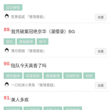
灵异神怪

笙箫戚戚
『
推理悬疑
』
收藏
89
.
我凭破案冠绝京华（濯缨录）BG
甜文
悬疑推理
穿书

薄月栖烟
『
推理悬疑
』
收藏
90
.
陆队今天真香了吗
情有独钟
欢喜冤家
悬疑推理
异闻传说
轻松

一口吃掉小黑鱼
『
推理悬疑
』
收藏
91
.
美人多疾
宫廷侯爵
江湖恩怨
天作之合
悬疑推理