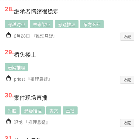
28
.
继承者情绪很稳定
穿越时空
未来架空
悬疑推理
东方玄幻

2月28日
『
推理悬疑
』
收藏
29
.
桥头楼上
悬疑推理

priest
『
推理悬疑
』
收藏
30
.
案件现场直播
打脸
悬疑推理
爽文
直播

退戈
『
推理悬疑
』
收藏
31
.