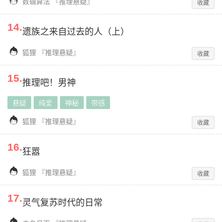

数辑算法
『
推理悬疑
』
收藏
14
.
遗族之来自过去的人（上）

狐狸
『
推理悬疑
』
收藏
15
.
推理吧！男神
悬疑
纯爱
神秘
带感

狐狸
『
推理悬疑
』
收藏
16
.
狂嚣

狐狸
『
推理悬疑
』
收藏
17
.
灵气复苏时代的日常