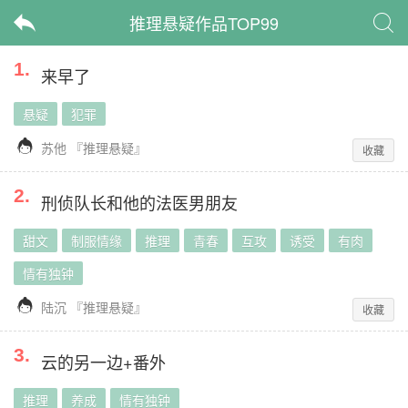
推理悬疑作品TOP99


1
.
来早了
悬疑
犯罪

苏他
『
推理悬疑
』
收藏
2
.
刑侦队长和他的法医男朋友
甜文
制服情缘
推理
青春
互攻
诱受
有肉
情有独钟

陆沉
『
推理悬疑
』
收藏
3
.
云的另一边+番外
推理
养成
情有独钟