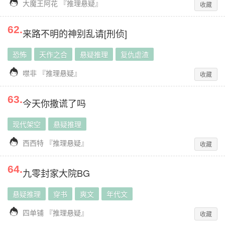

大魔王阿花
『
推理悬疑
』
收藏
62
.
来路不明的神别乱请[刑侦]
恐怖
天作之合
悬疑推理
复仇虐渣

噤非
『
推理悬疑
』
收藏
63
.
今天你撒谎了吗
现代架空
悬疑推理

西西特
『
推理悬疑
』
收藏
64
.
九零封家大院BG
悬疑推理
穿书
爽文
年代文

四单铺
『
推理悬疑
』
收藏