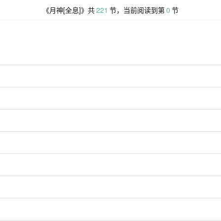
《
月神[全息]
》共
221
节，当前阅读到第
0
节